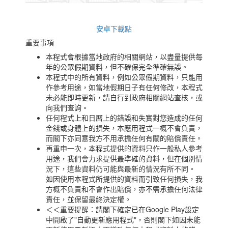
安卓下載點
重要事項
本程式會根據當地政府的相關網站，以盡量提供每
年的公眾假期資料，但不確保完全準確無誤。
本程式中的所有資料，例如公眾假期資料，只能用
作參考用途，如當地假期日子有任何修改，本程式
未必能即時更新，請自行到政府相關網站查核，或
向我們查詢。
任何程式上和日曆上的錯誤和失實對您造成的任何
金錢或身體上的損失，本應用程式一概不會負責，
而閣下亦同意我方不用承擔任何有關的賠償責任。
再重申一次，本程式提供的資料只作一般私人參考
用途，我們會力求提供最準確的資料，但在個別情
況下，這些資料仍可能與最新的情況有所不同。
如因使用本程式所提供的資料而引致任何損失，我
方概不負責和不會作出賠償，亦不需承擔任何法律
責任，並保留最終決定權。
＜＜重要提醒：請閣下確定已在Google Play設定
中開啟了"自動更新應用程式"，否則閣下如因未能